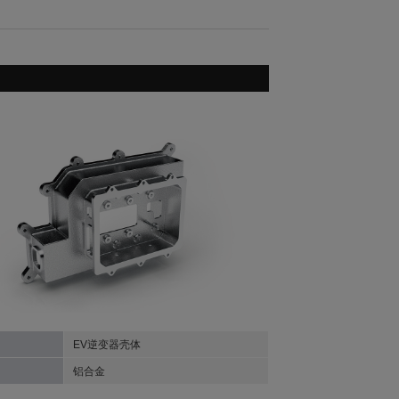
EV逆变器壳体
铝合金