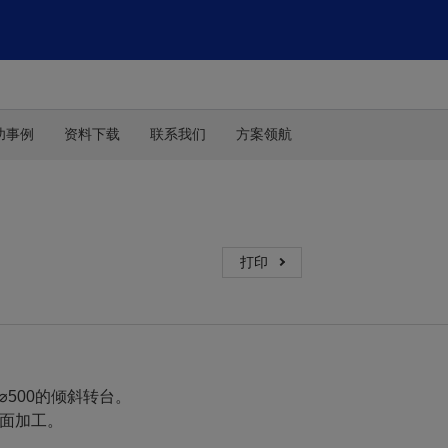
功事例
资料下载
联系我们
方案领航
打印
⌀500的倾斜转台。
多面加工。