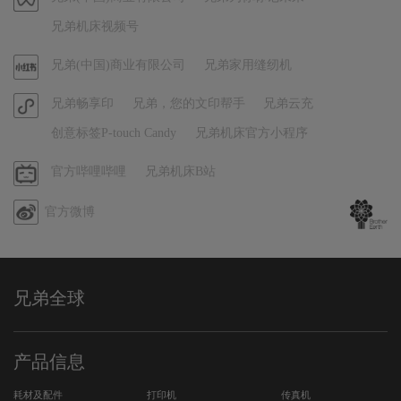
频
兄弟机床视频号
号
官
兄弟(中国)商业有限公司
兄弟家用缝纫机
方
官
兄弟畅享印
兄弟，您的文印帮手
兄弟云充
小
方
红
创意标签P-touch Candy
兄弟机床官方小程序
小
书
程
哔
官方哔哩哔哩
兄弟机床B站
序
哩
官方微博
哔
哩
兄弟全球
产品信息
耗材及配件
打印机
传真机