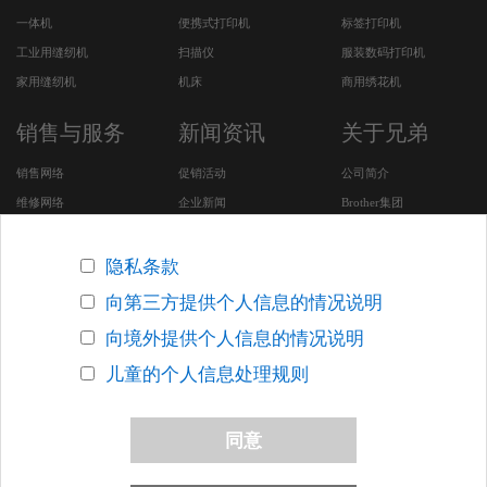
一体机
便携式打印机
标签打印机
工业用缝纫机
扫描仪
服装数码打印机
家用缝纫机
机床
商用绣花机
销售与服务
新闻资讯
关于兄弟
销售网络
促销活动
公司简介
维修网络
企业新闻
Brother集团
服务及下载
CSR活动
安全问题支持
招聘专区
隐私条款
Brother SDGs Story (英
向第三方提供个人信息的情况说明
文版网站)
向境外提供个人信息的情况说明
其他在华企业
儿童的个人信息处理规则
版权声明
关于网络隐私条款
联系我们
网站地图
同意
沪ICP备05053924号-7
沪公网安备 31010502000388号
上海网警网