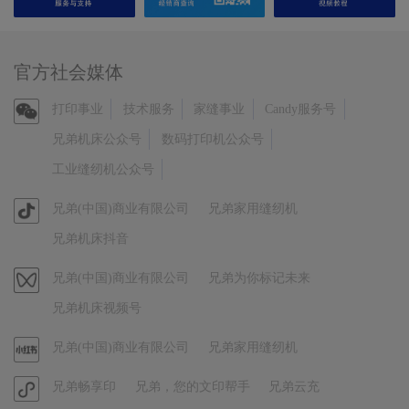
官方社会媒体
官
打印事业
技术服务
家缝事业
Candy服务号
方
兄弟机床公众号
数码打印机公众号
微
工业缝纫机公众号
信
官
兄弟(中国)商业有限公司
兄弟家用缝纫机
方
兄弟机床抖音
抖
音
视
兄弟(中国)商业有限公司
兄弟为你标记未来
频
兄弟机床视频号
号
官
兄弟(中国)商业有限公司
兄弟家用缝纫机
方
官
兄弟畅享印
兄弟，您的文印帮手
兄弟云充
小
方