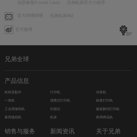
红
创意标签P-touch Candy
兄弟机床官方小程序
小
书
程
哔
官方哔哩哔哩
兄弟机床B站
序
哩
官方微博
哔
哩
兄弟全球
产品信息
耗材及配件
打印机
传真机
一体机
便携式打印机
标签打印机
工业用缝纫机
扫描仪
服装数码打印机
家用缝纫机
机床
商用绣花机
销售与服务
新闻资讯
关于兄弟