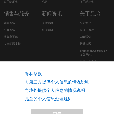
家用缝纫机
机床
商用绣花机
销售与服务
新闻资讯
关于兄弟
销售网络
促销活动
公司简介
维修网络
企业新闻
Brother集团
服务及下载
CSR活动
安全问题支持
招聘专区
Brother SDGs Story (英
文版网站)
其他在华企业
隐私条款
向第三方提供个人信息的情况说明
版权声明
关于网络隐私条款
联系我们
网站地图
向境外提供个人信息的情况说明
沪ICP备05053924号-7
沪公网安备 31010502000388号
上海
儿童的个人信息处理规则