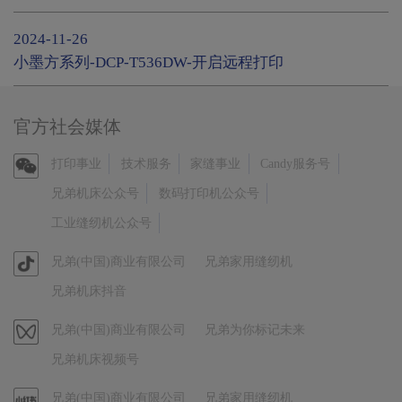
2024-11-26
小墨方系列-DCP-T536DW-开启远程打印
官方社会媒体
官
打印事业
技术服务
家缝事业
Candy服务号
方
兄弟机床公众号
数码打印机公众号
微
工业缝纫机公众号
信
官
兄弟(中国)商业有限公司
兄弟家用缝纫机
方
兄弟机床抖音
抖
音
视
兄弟(中国)商业有限公司
兄弟为你标记未来
频
兄弟机床视频号
号
官
兄弟(中国)商业有限公司
兄弟家用缝纫机