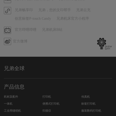
方
官
兄弟畅享印
兄弟，您的文印帮手
兄弟云充
小
方
红
创意标签P-touch Candy
兄弟机床官方小程序
小
书
程
哔
官方哔哩哔哩
兄弟机床B站
序
哩
官方微博
哔
哩
兄弟全球
产品信息
耗材及配件
打印机
传真机
一体机
便携式打印机
标签打印机
工业用缝纫机
扫描仪
服装数码打印机