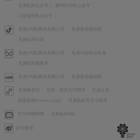
方
兄弟机床公众号
数码打印机公众号
微
工业缝纫机公众号
信
官
兄弟(中国)商业有限公司
兄弟家用缝纫机
方
兄弟机床抖音
抖
音
视
兄弟(中国)商业有限公司
兄弟为你标记未来
频
兄弟机床视频号
号
官
兄弟(中国)商业有限公司
兄弟家用缝纫机
方
官
兄弟畅享印
兄弟，您的文印帮手
兄弟云充
小
方
红
创意标签P-touch Candy
兄弟机床官方小程序
小
书
程
哔
官方哔哩哔哩
兄弟机床B站
序
哩
官方微博
哔
哩