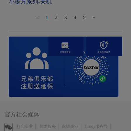
小墨方系列-关机
«
1
2
3
4
5
»
官方社会媒体
官
打印事业
技术服务
家缝事业
Candy服务号