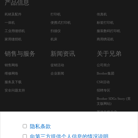
产品信息
耗材及配件
打印机
传真机
一体机
便携式打印机
标签打印机
工业用缝纫机
扫描仪
服装数码打印机
家用缝纫机
机床
商用绣花机
销售与服务
新闻资讯
关于兄弟
销售网络
促销活动
公司简介
维修网络
企业新闻
Brother集团
服务及下载
CSR活动
安全问题支持
招聘专区
Brother SDGs Story (英
文版网站)
其他在华企业
隐私条款
向第三方提供个人信息的情况说明