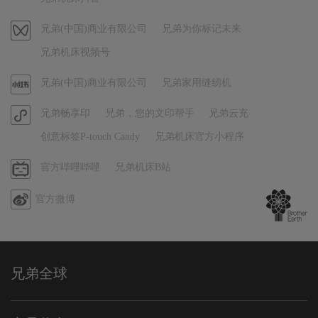
抖
音
视
兄弟(中国)商业有限公司
兄弟为你标记未来
频
兄弟机床视频号
号
官
兄弟(中国)商业有限公司
兄弟家用缝纫机
方
官
兄弟畅享印
兄弟，您的文印帮手
兄弟云充
小
方
红
创意标签P-touch Candy
兄弟机床官方小程序
小
书
程
哔
官方哔哩哔哩
兄弟机床B站
序
哩
官方微博
哔
哩
兄弟全球