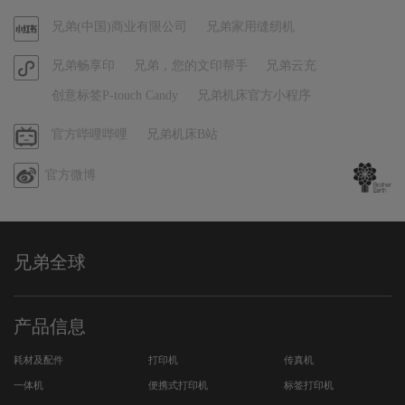
官
兄弟(中国)商业有限公司
兄弟家用缝纫机
方
官
兄弟畅享印
兄弟，您的文印帮手
兄弟云充
小
方
红
创意标签P-touch Candy
兄弟机床官方小程序
小
书
程
哔
官方哔哩哔哩
兄弟机床B站
序
哩
官方微博
哔
哩
兄弟全球
产品信息
耗材及配件
打印机
传真机
一体机
便携式打印机
标签打印机