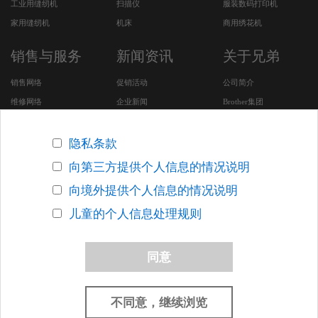
工业用缝纫机
扫描仪
服装数码打印机
家用缝纫机
机床
商用绣花机
销售与服务
新闻资讯
关于兄弟
销售网络
促销活动
公司简介
维修网络
企业新闻
Brother集团
服务及下载
CSR活动
安全问题支持
招聘专区
隐私条款
Brother SDGs Story (英
向第三方提供个人信息的情况说明
文版网站)
向境外提供个人信息的情况说明
其他在华企业
儿童的个人信息处理规则
版权声明
关于网络隐私条款
联系我们
网站地图
同意
沪ICP备05053924号-7
沪公网安备 31010502000388号
上海网警网
络110
网络社会征信网
上海市市场监督管理局
不同意，继续浏览
©2005-2026 Brother(China), Ltd. All Rights Reserved.