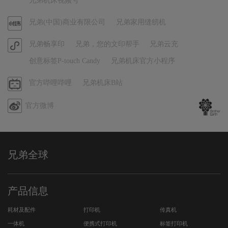
兄弟机床视频号
号
官
兄弟(中国)商业有限公司
兄弟家用缝纫机
方
官
兄弟畅享印
兄弟，您的文印帮手
兄弟云充
小
方
红
创意标签P-touch Candy
兄弟机床官方小程序
小
书
程
哔
官方哔哩哔哩
兄弟机床B站
序
哩
官方微博
哔
哩
兄弟全球
产品信息
耗材及配件
打印机
传真机
一体机
便携式打印机
标签打印机