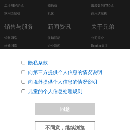
工业用缝纫机
扫描仪
服装数码打印机
家用缝纫机
机床
商用绣花机
销售与服务
新闻资讯
关于兄弟
销售网络
促销活动
公司简介
维修网络
企业新闻
Brother集团
服务及下载
CSR活动
安全问题支持
招聘专区
隐私条款
Brother SDGs Story (英
向第三方提供个人信息的情况说明
文版网站)
向境外提供个人信息的情况说明
其他在华企业
儿童的个人信息处理规则
版权声明
关于网络隐私条款
联系我们
网站地图
同意
沪ICP备05053924号-7
沪公网安备 31010502000388号
上海网警网
络110
网络社会征信网
上海市市场监督管理局
不同意，继续浏览