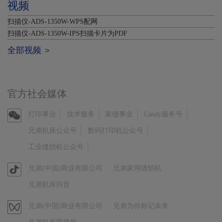
视频
扫描仪-ADS-1350W-WPS配网
扫描仪-ADS-1350W-IPS扫描卡片为PDF
全部视频 ＞
官方社会媒体
官
打印事业
技术服务
家缝事业
Candy服务号
方
兄弟机床公众号
数码打印机公众号
微
工业缝纫机公众号
信
官
兄弟(中国)商业有限公司
兄弟家用缝纫机
方
兄弟机床抖音
抖
音
视
兄弟(中国)商业有限公司
兄弟为你标记未来
频