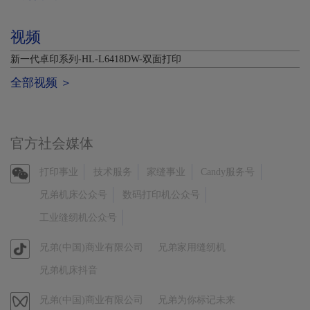
视频
新一代卓印系列-HL-L6418DW-双面打印
全部视频 ＞
官方社会媒体
官
打印事业
技术服务
家缝事业
Candy服务号
方
兄弟机床公众号
数码打印机公众号
微
工业缝纫机公众号
信
官
兄弟(中国)商业有限公司
兄弟家用缝纫机
方
兄弟机床抖音
抖
音
视
兄弟(中国)商业有限公司
兄弟为你标记未来