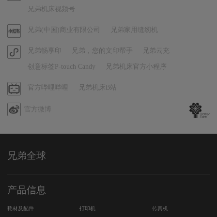
频
兄弟机床视频号
号
官
兄弟(中国)商业有限公司
兄弟家用缝纫机
方
官
兄弟畅享印
兄弟，您的文印帮手
兄弟云充
小
方
红
创意标签P-touch Candy
兄弟机床官方小程序
小
书
程
哔
官方哔哩哔哩
兄弟机床B站
序
哩
官方微博
哔
哩
兄弟全球
产品信息
耗材及配件
打印机
传真机