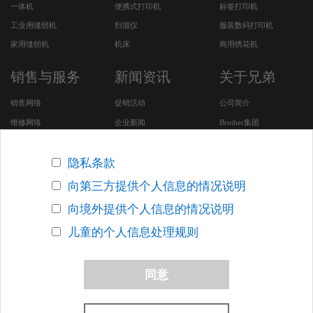
一体机
便携式打印机
标签打印机
工业用缝纫机
扫描仪
服装数码打印机
家用缝纫机
机床
商用绣花机
销售与服务
新闻资讯
关于兄弟
销售网络
促销活动
公司简介
维修网络
企业新闻
Brother集团
服务及下载
CSR活动
安全问题支持
招聘专区
隐私条款
Brother SDGs Story (英
向第三方提供个人信息的情况说明
文版网站)
向境外提供个人信息的情况说明
其他在华企业
儿童的个人信息处理规则
版权声明
关于网络隐私条款
联系我们
网站地图
同意
沪ICP备05053924号-7
沪公网安备 31010502000388号
上海网警网
络110
网络社会征信网
上海市市场监督管理局