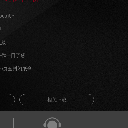
000页*
印
连接
操作一目了然
50页全封闭纸盒
相关下载