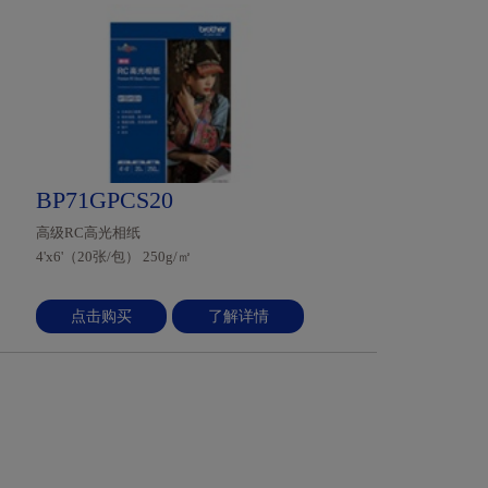
BP71GPCS20
高级RC高光相纸
4'x6'（20张/包） 250g/㎡
点击购买
了解详情