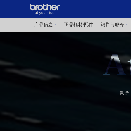
产品信息
正品耗材/配件
销售与服务
A
A
秉承