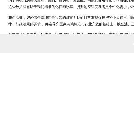
为了持续向您提供更加丰富的产品功能，更智能、高效的使用体验，不断提升用户
这些数据将有助于我们精准优化打印效率、提升响应速度及满足个性化需求，让
官方小红书
兄弟(中国)商业有
我们深知，您的信任是我们最宝贵的财富！我们非常重视保护您的个人信息、隐
律、行政法规的要求， 并在落实国家有关标准与行业实践的基础上，以合法、
官方小程序
兄弟畅享印
为了更好地保障您的知情权、选择权等合法权益，帮助您清晰、完整地了解我们如
保护与处理”、“未成年人信息保护”中的所有内容！这既是对您自身权益的积极
创意标签P-touch Ca
感谢您的理解与配合！
哔哩哔哩
官方哔哩哔哩
Brother将始终秉承“At your side.”的理念，在合规、安全、透明的基础
一、产品使用与隐私保护；
官方微博
本章节内容，将主要向您阐明：您在使用本产品及服务前，需要注意的相关事项
收集的数据和用途（包括产品型号、序列号、使用日志、文件格式等）；
相关数据原则上存储在中华人民共和国境内；
兄弟全球
如何使用 Cookie 及相关技术等保护、处理您的个人信息；
如需进一步了解“产品使用与隐私保护”的其他内容，请点击
了解更多