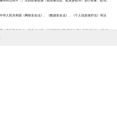
品及服务的过程中，产生的必要数据（如设备信息、配置参数等）进行收集、处理。
守中华人民共和国《网络安全法》、《数据安全法》、《个人信息保护法》等法
充
本产品及服务前，请务必全面、详细阅读以下“产品使用与隐私保护”、 “数据
包括：