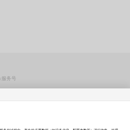
dy服务号
床抖音
床视频号