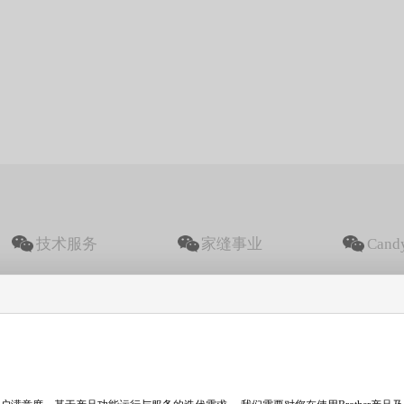
技术服务
家缝事业
Can
数码打印机公众号
工业缝纫机公众号
限公司
兄弟家用缝纫机
兄弟机
限公司
兄弟为你标记未来
兄弟机