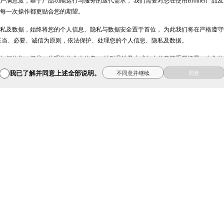
满意度，基于产品功能运行与服务的迭代需求， 我们需要对您在使用Brother产
每一次操作都更贴合您的期望。
限公司
兄弟家用缝纫机
私及数据，始终将您的个人信息、隐私与数据安全置于首位， 为此我们将在严格遵
正当、必要、诚信为原则，依法保护、处理您的个人信息、隐私及数据。
兄弟，您的文印帮手
兄弟云
何收集、保护、处理您的个人信息， 特别是涉及未成年人信息等重要场景，在您使用
保护，也是对我们工作的有力支持。
我已了解并同意上述全部说明。
不同意并继续
同意
ndy
兄弟机床官方小程序
兄弟机床B站
上，与您携手，共创更美好的数字化办公体验！
，以及使用过程中， 我们将如何收集、保护、处理您的个人信息、隐私等必要数据，