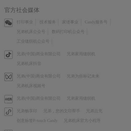
官方社会媒体
官
打印事业
技术服务
家缝事业
Candy服务号
方
兄弟机床公众号
数码打印机公众号
微
工业缝纫机公众号
信
官
兄弟(中国)商业有限公司
兄弟家用缝纫机
方
兄弟机床抖音
抖
音
视
兄弟(中国)商业有限公司
兄弟为你标记未来
频
兄弟机床视频号
号
官
兄弟(中国)商业有限公司
兄弟家用缝纫机
方
官
兄弟畅享印
兄弟，您的文印帮手
兄弟云充
小
方
红
创意标签P-touch Candy
兄弟机床官方小程序
小
书