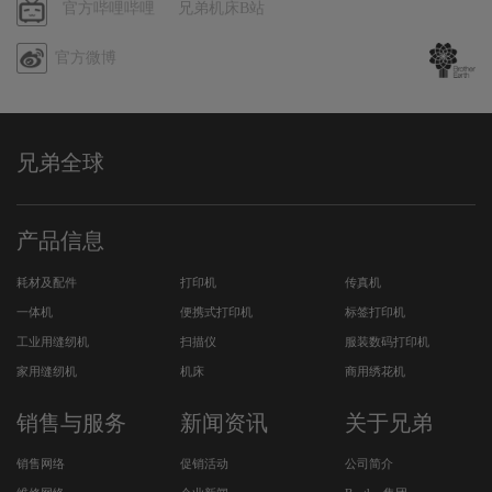
程
哔
官方哔哩哔哩
兄弟机床B站
序
哩
官方微博
哔
哩
兄弟全球
产品信息
耗材及配件
打印机
传真机
一体机
便携式打印机
标签打印机
工业用缝纫机
扫描仪
服装数码打印机
家用缝纫机
机床
商用绣花机
销售与服务
新闻资讯
关于兄弟
销售网络
促销活动
公司简介