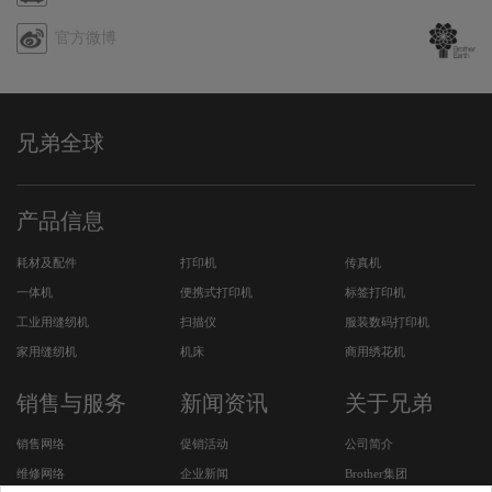
序
哩
官方微博
哔
哩
兄弟全球
产品信息
耗材及配件
打印机
传真机
一体机
便携式打印机
标签打印机
工业用缝纫机
扫描仪
服装数码打印机
家用缝纫机
机床
商用绣花机
销售与服务
新闻资讯
关于兄弟
销售网络
促销活动
公司简介
维修网络
企业新闻
Brother集团