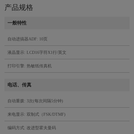
产品规格
一般特性
自动进搞器ADF: 10页
液晶显示: LCD16字符X1行/英文
打印引擎: 热敏纸传真机
电话、传真
自动重拨: 3次(每次间隔5分钟)
来电显示: 双制式（FSK/DTMF)
编码方式: 改进型霍夫曼码