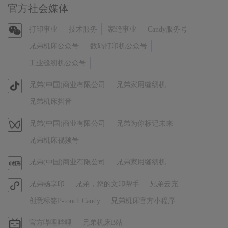
官方社会媒体
官
打印事业
技术服务
家缝事业
Candy服务号
方
兄弟机床公众号
数码打印机公众号
微
工业缝纫机公众号
信
官
兄弟(中国)商业有限公司
兄弟家用缝纫机
方
兄弟机床抖音
抖
音
视
兄弟(中国)商业有限公司
兄弟为你标记未来
频
兄弟机床视频号
号
官
兄弟(中国)商业有限公司
兄弟家用缝纫机
方
官
兄弟畅享印
兄弟，您的文印帮手
兄弟云充
小
方
红
创意标签P-touch Candy
兄弟机床官方小程序
小
书
程
哔
官方哔哩哔哩
兄弟机床B站