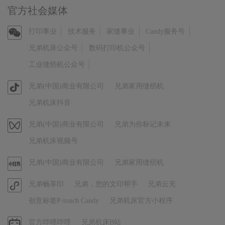
官方社会媒体
官
打印事业
技术服务
家缝事业
Candy服务号
方
兄弟机床公众号
数码打印机公众号
微
工业缝纫机公众号
信
官
兄弟(中国)商业有限公司
兄弟家用缝纫机
方
兄弟机床抖音
抖
音
视
兄弟(中国)商业有限公司
兄弟为你标记未来
频
兄弟机床视频号
号
官
兄弟(中国)商业有限公司
兄弟家用缝纫机
方
官
兄弟畅享印
兄弟，您的文印帮手
兄弟云充
小
方
红
创意标签P-touch Candy
兄弟机床官方小程序
小
书
程
哔
官方哔哩哔哩
兄弟机床B站