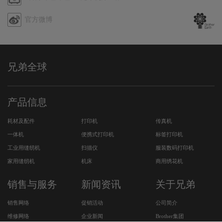
序
哩
官方微博
哔
哩
兄弟全球
产品信息
耗材及配件
打印机
传真机
一体机
便携式打印机
标签打印机
工业用缝纫机
扫描仪
服装数码打印机
家用缝纫机
机床
商用绣花机
销售与服务
新闻资讯
关于兄弟
销售网络
促销活动
公司简介
维修网络
企业新闻
Brother集团