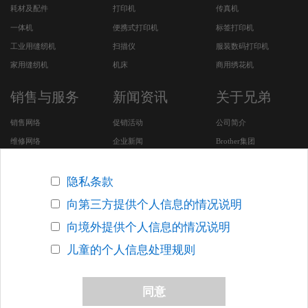
耗材及配件
打印机
传真机
一体机
便携式打印机
标签打印机
工业用缝纫机
扫描仪
服装数码打印机
家用缝纫机
机床
商用绣花机
销售与服务
新闻资讯
关于兄弟
销售网络
促销活动
公司简介
维修网络
企业新闻
Brother集团
服务及下载
CSR活动
安全问题支持
招聘专区
隐私条款
Brother SDGs Story (英
向第三方提供个人信息的情况说明
文版网站)
向境外提供个人信息的情况说明
其他在华企业
儿童的个人信息处理规则
版权声明
关于网络隐私条款
联系我们
网站地图
同意
沪ICP备05053924号-7
沪公网安备 31010502000388号
上海网警网