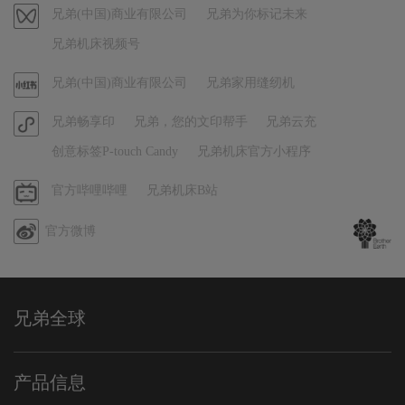
音
视
兄弟(中国)商业有限公司
兄弟为你标记未来
频
兄弟机床视频号
号
官
兄弟(中国)商业有限公司
兄弟家用缝纫机
方
官
兄弟畅享印
兄弟，您的文印帮手
兄弟云充
小
方
红
创意标签P-touch Candy
兄弟机床官方小程序
小
书
程
哔
官方哔哩哔哩
兄弟机床B站
序
哩
官方微博
哔
哩
兄弟全球
产品信息