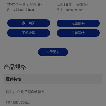
CD/DVD 标签（100张/卷）
大地址标签（400张/卷）
尺寸：58mm×58mm
尺寸：38mm×90mm
材质：热敏纸质 颜色：白底/
材质：热敏纸质 颜色：白底/
黑字
黑字
点击购买
点击购买
了解详情
了解详情
查看更多
产品规格
硬件特性
切割方式: 耐用型自动切刀
打印精度: 300dpi