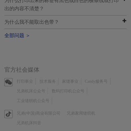
为什么打印出来的标签有黑色或白色的横条线或打印
出的内容不清楚？
为什么我不能取出色带？
全部问题 ＞
官方社会媒体
官
打印事业
技术服务
家缝事业
Candy服务号
方
兄弟机床公众号
数码打印机公众号
微
工业缝纫机公众号
信
官
兄弟(中国)商业有限公司
兄弟家用缝纫机
方
兄弟机床抖音
抖