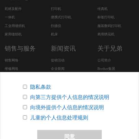
耗材及配件
打印机
传真机
一体机
便携式打印机
标签打印机
工业用缝纫机
扫描仪
服装数码打印机
家用缝纫机
机床
商用绣花机
销售与服务
新闻资讯
关于兄弟
销售网络
促销活动
公司简介
维修网络
企业新闻
Brother集团
服务及下载
CSR活动
安全问题支持
招聘专区
隐私条款
Brother SDGs Story (英
向第三方提供个人信息的情况说明
文版网站)
向境外提供个人信息的情况说明
其他在华企业
儿童的个人信息处理规则
版权声明
关于网络隐私条款
联系我们
网站地图
同意