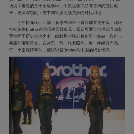
场携手走过的三十余载春秋，不仅见证了品牌在华的茁壮成
长，更深深镌刻下与中国经济同频共振的时代印记。
今年恰逢Brother旗下多家在华企业喜迎成立周年庆，现场
特别策划Brother在华历程回顾单元，观众可通过沉浸式互动装
置徜徉于历史长河之中，细数那些铭刻着创新与突破、合作与
共赢的璀璨星光。在这里，每一张老照片、每一件经典产品、
每一个里程碑事件，都诉说着Brother与中国的绵长情意。