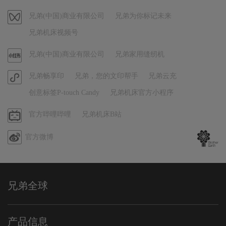
抖
音
视
兄弟(中国)商业有限公司
兄弟为你标记未来
频
兄弟机床视频号
号
官
兄弟(中国)商业有限公司
兄弟家用缝纫机
方
官
兄弟畅享印
兄弟，您的文印帮手
兄弟云充
小
方
红
创意标签P-touch Candy
兄弟机床官方小程序
小
书
程
哔
官方哔哩哔哩
兄弟机床B站
序
哩
官方微博
哔
哩
兄弟全球
产品信息