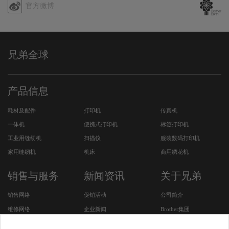
官方微博
哔
哩
兄弟全球
产品信息
耗材及配件
打印机
传真机
一体机
便携式打印机
标签打印机
工业用缝纫机
扫描仪
服装数码打印机
家用缝纫机
机床
商用绣花机
销售与服务
新闻资讯
关于兄弟
销售网络
促销活动
公司简介
维修网络
企业新闻
Brother集团
服务及下载
CSR活动