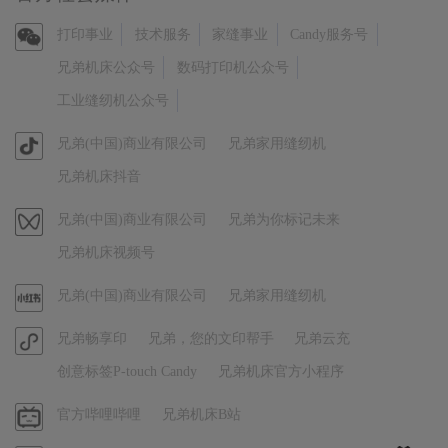
官
打印事业
技术服务
家缝事业
Candy服务号
方
兄弟机床公众号
数码打印机公众号
微
工业缝纫机公众号
信
官
兄弟(中国)商业有限公司
兄弟家用缝纫机
方
兄弟机床抖音
抖
音
视
兄弟(中国)商业有限公司
兄弟为你标记未来
频
兄弟机床视频号
号
官
兄弟(中国)商业有限公司
兄弟家用缝纫机
方
官
兄弟畅享印
兄弟，您的文印帮手
兄弟云充
小
方
红
创意标签P-touch Candy
兄弟机床官方小程序
小
书
程
哔
官方哔哩哔哩
兄弟机床B站
序
哩