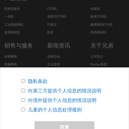
创智联(福州)科技有限公司
耗材及配件
打印机
传真机
广州市天河区沐陂东路19号大院2栋103号
一体机
便携式打印机
标签打印机
18900298808
工业用缝纫机
扫描仪
服装数码打印机
家用缝纫机
机床
商用绣花机
创智联(福州)科技有限公司
广州市天河区沐陂东路19号大院2栋103号
18900298808
销售与服务
新闻资讯
关于兄弟
销售网络
促销活动
公司简介
武汉市大通电讯设备有限公司
维修网络
企业新闻
Brother集团
武汉市硚口区武胜路泰合广场1708室
027-85426778
服务及下载
CSR活动
安全问题支持
招聘专区
隐私条款
上海发思达实业集团有限公司
Brother SDGs Story (英
向第三方提供个人信息的情况说明
上海市普陀区真北路3199弄（星云经济区）21幢2层
文版网站)
021-66291028 / 13916822575 / 13817179096
向境外提供个人信息的情况说明
其他在华企业
儿童的个人信息处理规则
汉光源泰(福州)信息技术有限公司
福州市晋安区福新中路89号时代国际广场901-906
0591-87557728/87551128
版权声明
关于网络隐私条款
联系我们
网站地图
同意