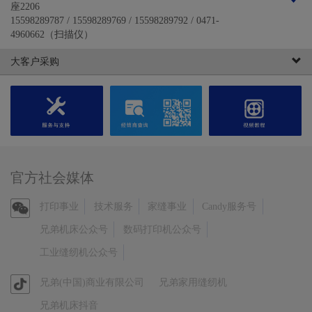
座2206
15598289787 / 15598289769 / 15598289792 / 0471-
4960662（扫描仪）
大客户采购
北京易禾点击网络商务有限公司
北京市海淀区苏州街18号长远天地大厦A1-1206
010-82630395 / 13146660494（扫描仪）
沈阳森荣赛尔科技有限公司
沈阳市和平区文萃路6甲黄金科技大厦7楼
18640070490
官方社会媒体
长春市方元印象科技有限责任公司
官
打印事业
技术服务
家缝事业
Candy服务号
沈阳市和平区文萃路2甲4号诚大数码广场1楼1016
方
15940529467
兄弟机床公众号
数码打印机公众号
微
工业缝纫机公众号
信
山西艾替数码科技股份有限公司
太原市小店区寇庄北街23-11号丽泽苑底商西户
官
兄弟(中国)商业有限公司
兄弟家用缝纫机
0351-7231555 / 15234158697（扫描仪）
方
兄弟机床抖音