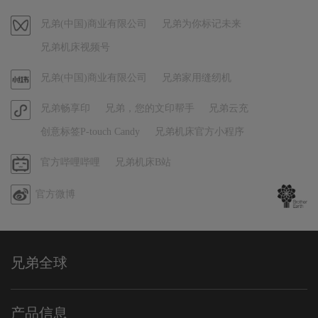
抖
成都宝沛科技有限公司
音
视
兄弟(中国)商业有限公司
兄弟为你标记未来
成都市一环路南一段20号普利大厦B903室
频
028-86310380
兄弟机床视频号
号
成都宝沛科技有限公司
官
兄弟(中国)商业有限公司
兄弟家用缝纫机
成都市一环路南一段20号普利大厦B903室
方
028-86310380
官
兄弟畅享印
兄弟，您的文印帮手
兄弟云充
小
方
红
创意标签P-touch Candy
兄弟机床官方小程序
小
成都宝沛科技有限公司
书
成都市一环路南一段20号普利大厦B903室
程
哔
官方哔哩哔哩
兄弟机床B站
028-86310380
序
哩
官方微博
哔
成都宝沛科技有限公司
哩
成都市一环路南一段20号普利大厦B903室
028-86310380
兄弟全球
创智联(福州)科技有限公司
广州市天河区沐陂东路19号大院2栋103号
18900298808
产品信息